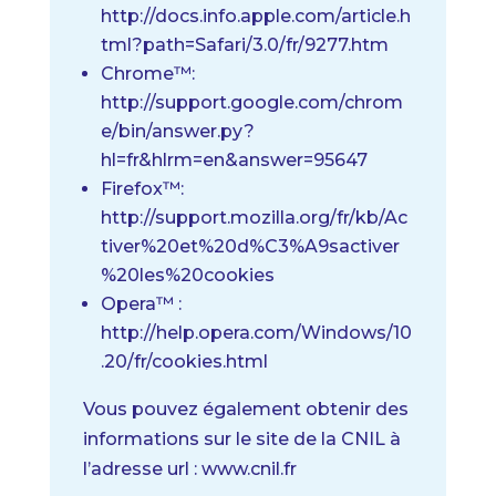
http://docs.info.apple.com/article.h
tml?path=Safari/3.0/fr/9277.htm
Chrome™:
http://support.google.com/chrom
e/bin/answer.py?
hl=fr&hlrm=en&answer=95647
Firefox™:
http://support.mozilla.org/fr/kb/Ac
tiver%20et%20d%C3%A9sactiver
%20les%20cookies
Opera™ :
http://help.opera.com/Windows/10
.20/fr/cookies.html
Vous pouvez également obtenir des
informations sur le site de la CNIL à
l’adresse url : www.cnil.fr